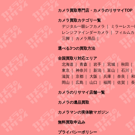
カメラ買取専門店・カメラのリサマイTOP
カメラ買取カテゴリ一覧
デジタル一眼レフカメラ
ミラーレス一
レンジファインダーカメラ
フィルムカ
三脚
カメラ用品
選べる3つの買取方法
全国買取り対応エリア
北海道
青森
岩手
宮城
秋田
東京
神奈川
新潟
富山
石川
滋賀
京都
大阪
兵庫
奈良
和
岡山
広島
山口
福岡
佐賀
長
カメラのリサマイ店舗一覧
カメラの遺品買取
カメラマンの実体験マガジン
無料買取申込み
プライバシーポリシー