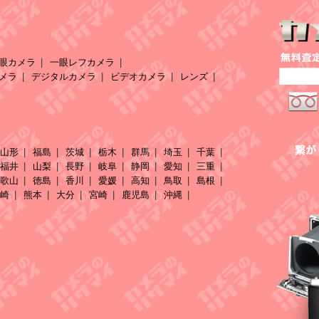
眼カメラ
一眼レフカメラ
メラ
デジタルカメラ
ビデオカメラ
レンズ
山形
福島
茨城
栃木
群馬
埼玉
千葉
福井
山梨
長野
岐阜
静岡
愛知
三重
歌山
徳島
香川
愛媛
高知
鳥取
島根
崎
熊本
大分
宮崎
鹿児島
沖縄