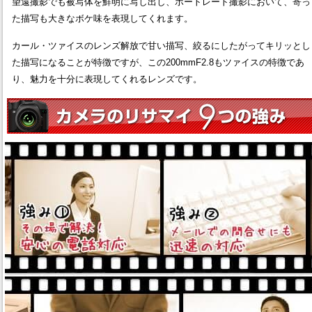
望遠撮影でも被写体を鮮明に写し出し、ポートレート撮影において、寄っ
た描写も大きなボケ味を表現してくれます。
カール・ツァイスのレンズ解放で甘い描写、絞るにしたがってキリッとし
た描写になることが特徴ですが、この200mmF2.8もツァイスの特徴であ
り、魅力を十分に表現してくれるレンズです。