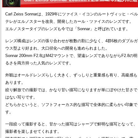
Carl Zeiss Sonnarは、1929年にツァイス・イコンのルートヴィッヒ・ベル
テレがエルノスターを改良、開発したカール・ツァイスのレンズです。
エルノスタータイプのレンズも今では「Sonnar」と呼ばれています。
レンズ構成はレンズの張り合わせが枚数の割に少なく、4群6枚のダブルガ
ウス型より好まれ、大口径化への開発も進められました。
Sonnar 200mm F2.8はM42マウントで、望遠レンズでありながらF2.8の明
るさを両方持った人気のレンズです。
外観はオールドレンズらしく大きく、ずっしりと重量感も有り、高級感も
あります。
絞り解放での撮影では、かなり甘い描写になりますが単にぼやけた甘さで
はない写りです。
どちらかというと、ソフトフォーカス的な描写で全体的に柔らかい印象で
す。
一段絞って撮影すると、甘かった描写はシャープで鮮明な描写となって、
撮影者を楽しませてくれます。