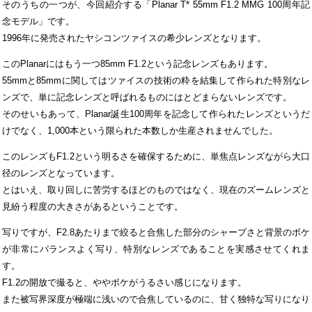
そのうちの一つが、今回紹介する「Planar T* 55mm F1.2 MMG 100周年記
念モデル」です。
1996年に発売されたヤシコンツァイスの希少レンズとなります。
このPlanarにはもう一つ85mm F1.2という記念レンズもあります。
55mmと85mmに関してはツァイスの技術の粋を結集して作られた特別なレ
ンズで、単に記念レンズと呼ばれるものにはとどまらないレンズです。
そのせいもあって、Planar誕生100周年を記念して作られたレンズというだ
けでなく、1,000本という限られた本数しか生産されませんでした。
このレンズもF1.2という明るさを確保するために、単焦点レンズながら大口
径のレンズとなっています。
とはいえ、取り回しに苦労するほどのものではなく、現在のズームレンズと
見紛う程度の大きさがあるということです。
写りですが、F2.8あたりまで絞ると合焦した部分のシャープさと背景のボケ
が非常にバランスよく写り、特別なレンズであることを実感させてくれま
す。
F1.2の開放で撮ると、ややボケがうるさい感じになります。
また被写界深度が極端に浅いので合焦しているのに、甘く独特な写りになり