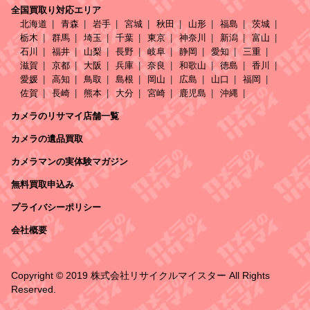
全国買取り対応エリア
北海道
青森
岩手
宮城
秋田
山形
福島
茨城
栃木
群馬
埼玉
千葉
東京
神奈川
新潟
富山
石川
福井
山梨
長野
岐阜
静岡
愛知
三重
滋賀
京都
大阪
兵庫
奈良
和歌山
徳島
香川
愛媛
高知
鳥取
島根
岡山
広島
山口
福岡
佐賀
長崎
熊本
大分
宮崎
鹿児島
沖縄
カメラのリサマイ店舗一覧
カメラの遺品買取
カメラマンの実体験マガジン
無料買取申込み
プライバシーポリシー
会社概要
Copyright © 2019 株式会社リサイクルマイスター All Rights
Reserved.