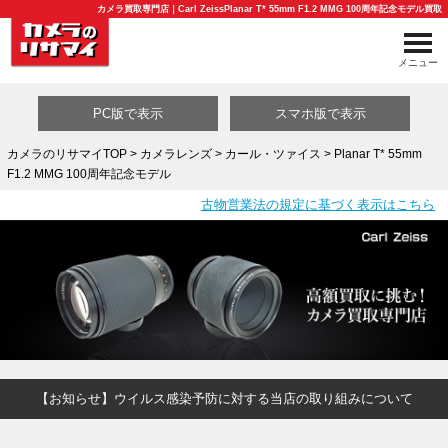
カメラ買取専門店｜Carl ZeissPlanar T* 55mm F1.2 MMG 100周年記念モデル買取
メニュー
PC版で表示
スマホ版で表示
カメラのリサマイTOP
>
カメラレンズ
>
カール・ツァイス
> Planar T* 55mm
F1.2 MMG 100周年記念モデル
買取カテゴリ一覧
古物営業法の規定に基づく表示はこちら
【お知らせ】ウイルス感染予防に対する当店の取り組みについて