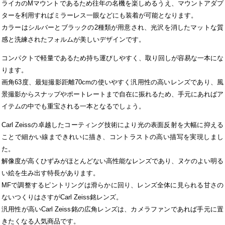
ライカのMマウントであるため往年の名機を楽しめるうえ、マウントアダプ
ターを利用すればミラーレス一眼などにも装着が可能となります。
カラーはシルバーとブラックの2種類が用意され、光沢を消したマットな質
感と洗練されたフォルムが美しいデザインです。
コンパクトで軽量であるため持ち運びしやすく、取り回しが容易な一本にな
ります。
画角63度、最短撮影距離70cmの使いやすく汎用性の高いレンズであり、風
景撮影からスナップやポートレートまで自在に振れるため、手元にあればア
イテムの中でも重宝される一本となるでしょう。
Carl Zeissの卓越したコーティング技術により光の表面反射を大幅に抑える
ことで細かい線まできれいに描き、コントラストの高い描写を実現しまし
た。
解像度が高くひずみがほとんどない高性能なレンズであり、ヌケのよい明る
い絵を生み出す特長があります。
MFで調整するピントリングは滑らかに回り、レンズ全体に見られる甘さの
ないつくりはさすがCarl Zeiss銘レンズ。
汎用性が高いCarl Zeiss銘の広角レンズは、カメラファンであれば手元に置
きたくなる人気商品です。