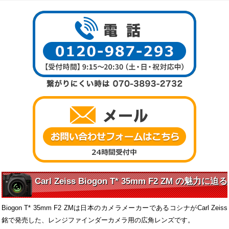
Carl Zeiss Biogon T* 35mm F2 ZM の魅力に迫る
Biogon T* 35mm F2 ZMは日本のカメラメーカーであるコシナがCarl Zeiss
銘で発売した、レンジファインダーカメラ用の広角レンズです。