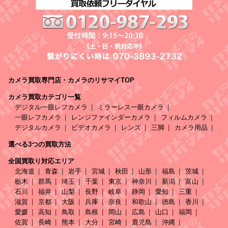
カメラ買取専門店・カメラのリサマイTOP
カメラ買取カテゴリ一覧
デジタル一眼レフカメラ
ミラーレス一眼カメラ
一眼レフカメラ
レンジファインダーカメラ
フィルムカメラ
デジタルカメラ
ビデオカメラ
レンズ
三脚
カメラ用品
選べる3つの買取方法
全国買取り対応エリア
北海道
青森
岩手
宮城
秋田
山形
福島
茨城
栃木
群馬
埼玉
千葉
東京
神奈川
新潟
富山
石川
福井
山梨
長野
岐阜
静岡
愛知
三重
滋賀
京都
大阪
兵庫
奈良
和歌山
徳島
香川
愛媛
高知
鳥取
島根
岡山
広島
山口
福岡
佐賀
長崎
熊本
大分
宮崎
鹿児島
沖縄