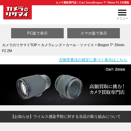
カメラ買取専門店｜Carl ZeissBiogon T* 35mm F2 ZM買取
メニュー
PC版で表示
スマホ版で表示
カメラのリサマイTOP
>
カメラレンズ
>
カール・ツァイス
> Biogon T* 35mm
F2 ZM
買取カテゴリ一覧
古物営業法の規定に基づく表示はこちら
【お知らせ】ウイルス感染予防に対する当店の取り組みについて