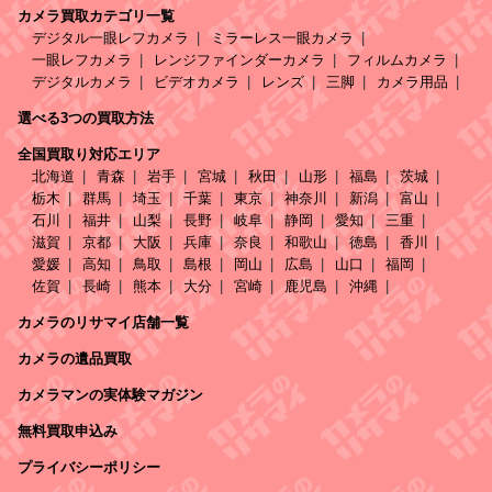
カメラ買取カテゴリ一覧
デジタル一眼レフカメラ
ミラーレス一眼カメラ
一眼レフカメラ
レンジファインダーカメラ
フィルムカメラ
デジタルカメラ
ビデオカメラ
レンズ
三脚
カメラ用品
選べる3つの買取方法
全国買取り対応エリア
北海道
青森
岩手
宮城
秋田
山形
福島
茨城
栃木
群馬
埼玉
千葉
東京
神奈川
新潟
富山
石川
福井
山梨
長野
岐阜
静岡
愛知
三重
滋賀
京都
大阪
兵庫
奈良
和歌山
徳島
香川
愛媛
高知
鳥取
島根
岡山
広島
山口
福岡
佐賀
長崎
熊本
大分
宮崎
鹿児島
沖縄
カメラのリサマイ店舗一覧
カメラの遺品買取
カメラマンの実体験マガジン
無料買取申込み
プライバシーポリシー