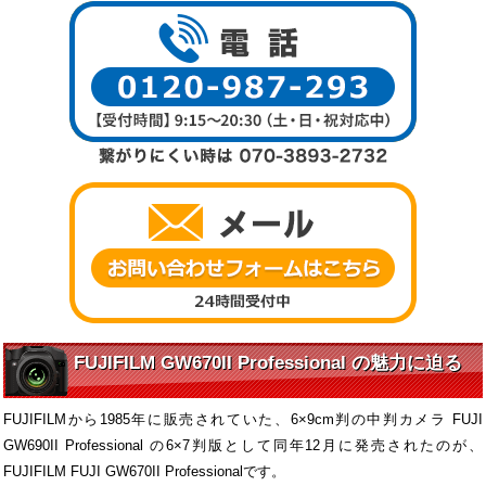
FUJIFILM GW670II Professional の魅力に迫る
FUJIFILMから1985年に販売されていた、6×9cm判の中判カメラ FUJI
GW690II Professional の6×7判版として同年12月に発売されたのが、
FUJIFILM FUJI GW670II Professionalです。