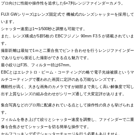
プロ向けに性能や操作性を追求した6×7判レンジファインダーカメラ。
FUJI GWシリーズはレンズ固定式で 機械式のレンズシャッターを採用して
います。
シャッター速度は1〜1/500秒と調整も可能です。
また、レンズ構成が5群5枚の EBCフジノン 90mm F3.5 が搭載されていま
す。
撮影距離は最短で1ｍと二重合焦でピント合わせを行うレンジファインダー
でありながら接近した撮影ができる点も魅力です。
最小絞りはF35、フィルター径は67mm。
EBCとはエレクトロ・ビーム・コーティングの略で電子光線被膜というマ
ルチコーティングで覆われた画質に定評のある万能なレンズです。
機動性が高く、大きな画角のカメラですが細部まで美しく高い解像度で写し
出す上質なレンズの組み合わせがシリーズ通して大変定評があります。
集合写真などのプロ用に配慮されている点として操作性の良さも挙げられま
す。
フィルムを巻き上げて絞りとシャッター速度を調整し、ファインダーで二重
像を合焦させてシャッターを切る簡単な操作です。
セルフコッキング式でシャッターチャージを行う必要もありません。