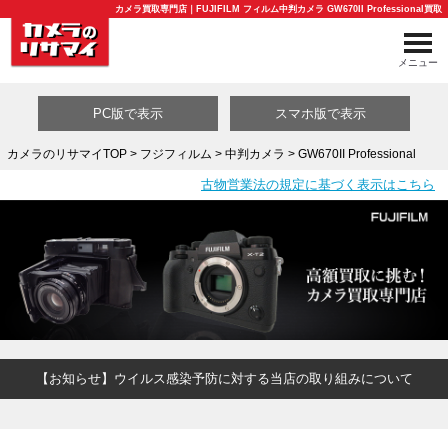
カメラ買取専門店｜FUJIFILM フィルム中判カメラ GW670II Professional買取
メニュー
PC版で表示
スマホ版で表示
カメラのリサマイTOP
>
フジフィルム
>
中判カメラ
> GW670II Professional
古物営業法の規定に基づく表示はこちら
買取カテゴリ一覧
【お知らせ】ウイルス感染予防に対する当店の取り組みについて