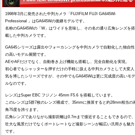
1998年3月に発売された中判カメラ「FUJIFILM FUJI GA645Wi
Professional 」はGA645Wの後継モデルです。
名称のGA645Wiの「W」はワイドを意味し、その名の通り広角レンズを搭
載した中判カメラです。
GA645シリーズは露出やフォーカシングを中判カメラで自動化した独自性
の高いモデル展開です。
AEやAFだけでなく、自動巻き上げ機能も搭載し、完全自動化を実現。
初心者でもシャッターを押すだけの手軽に扱える中判カメラとして大変人
気を博したシリーズですが、その中でもGA645Wiは更に完成度の高いモ
ルなのです。
レンズはSuper EBC フジノン 45mm F5.6 を搭載しています。
このレンズは5群7枚のレンズ構成で、35mmに換算すると約28mm相当の
角75度を誇ります。
広角レンズでありながら撮影距離は0.7mまで接近することもできるので
壮大な風景だけでなくポートレートなど撮影シーンが幅広い汎用さも魅力
です。