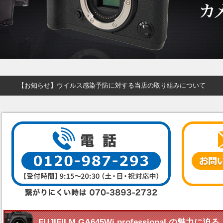
【お知らせ】ウイルス感染予防に対する当店の取り組みについて
FUJIFILM GA645Wi professional の魅力に迫る