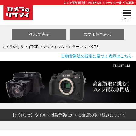
カメラ買取専門店｜FUJIFILM ミラーレス一眼 X-T2買取
メニュー
PC版で表示
スマホ版で表示
カメラのリサマイTOP
>
フジフィルム
>
ミラーレス
> X-T2
古物営業法の規定に基づく表示はこちら
買取カテゴリ一覧
【お知らせ】ウイルス感染予防に対する当店の取り組みについて