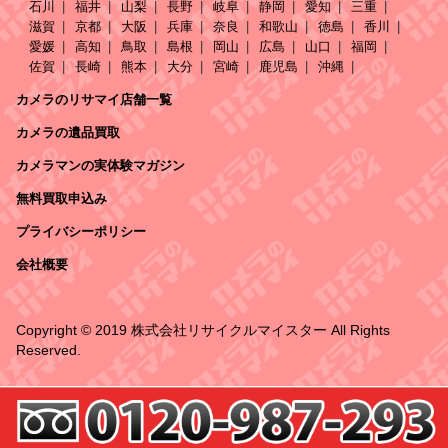
石川
福井
山梨
長野
岐阜
静岡
愛知
三重
滋賀
京都
大阪
兵庫
奈良
和歌山
徳島
香川
愛媛
高知
鳥取
島根
岡山
広島
山口
福岡
佐賀
長崎
熊本
大分
宮崎
鹿児島
沖縄
カメラのリサマイ店舗一覧
カメラの遺品買取
カメラマンの実体験マガジン
無料買取申込み
プライバシーポリシー
会社概要
Copyright © 2019 株式会社リサイクルマイスター All Rights
Reserved.