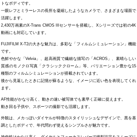
トなボディです。
一眼レフとミラーレスの長所を凝縮したようなカメラで、さまざまな場面で
活躍します。
2,430万画素のX-Trans CMOS IIIセンサーを搭載し、Xシリーズでは初の4K
動画にも対応しています。
FUJIFILM X-T2の大きな魅力は、多彩な「フィルムシミュレーション」機能
です。
色鮮やかな「Velvia」、超高画質で繊細な描写の「ACROS」、素晴らしい
質感のモノクロ写真「クラシッククローム」等、バリエーション豊かな15
種類のフィルムシミュレーションが搭載されています。
後から見返したときに記憶が蘇るような、イメージに近い色を表現してくれ
ます。
AF性能がかなり高く、動きの速い被写体でも素早く正確に捉えます。
動き回る子供や、スポーツの撮影でも活躍します。
外観は、メカっぽいダイヤルが特徴のスタイリッシュなデザインで、黒を基
調としたボディで、年代問わず使えるシンプルさが魅力です。
操作性はかなり高く、ダイヤルとフォーカスレバーで撮影設定をスムーズに