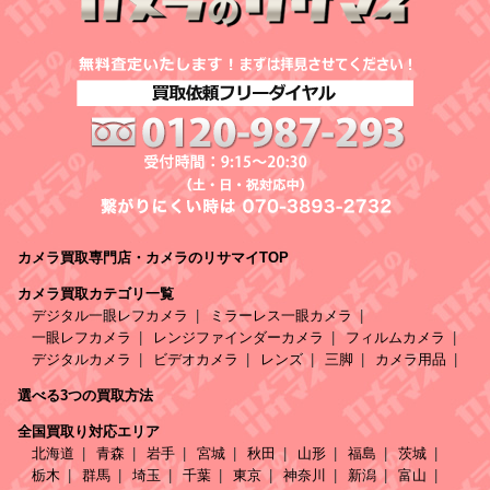
カメラ買取専門店・カメラのリサマイTOP
カメラ買取カテゴリ一覧
デジタル一眼レフカメラ
ミラーレス一眼カメラ
一眼レフカメラ
レンジファインダーカメラ
フィルムカメラ
デジタルカメラ
ビデオカメラ
レンズ
三脚
カメラ用品
選べる3つの買取方法
全国買取り対応エリア
北海道
青森
岩手
宮城
秋田
山形
福島
茨城
栃木
群馬
埼玉
千葉
東京
神奈川
新潟
富山