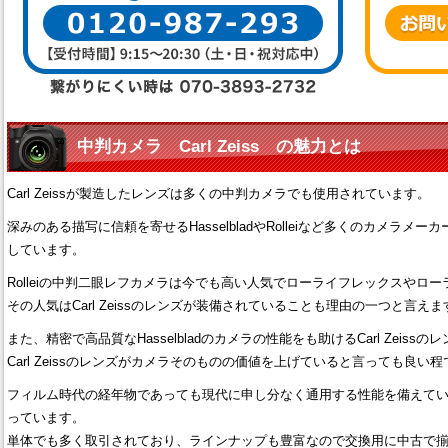
中判カメラ Carl Zeiss の魅力とは
Carl Zeissが製造したレンズは多くの中判カメラでも使用されています。
深みのある描写に信頼を寄せるHasselbladやRolleiなど多くのカメラ
しています。
Rolleiの中判二眼レフカメラは今でも高い人気でローライフレックスやロ
その人気はCarl Zeissのレンズが装備されていることも理由の一つと言えま
また、精密で高品質なHasselbladのカメラの性能をも助けるCarl Zei
Carl Zeissのレンズがカメラそのものの価値を上げていると言っても良い
フィルム時代の経年物であっても現代に申し分なく通用する性能を備えて
っています。
単体でも多く取引されており、ラインナップも豊富なので交換用に中古で