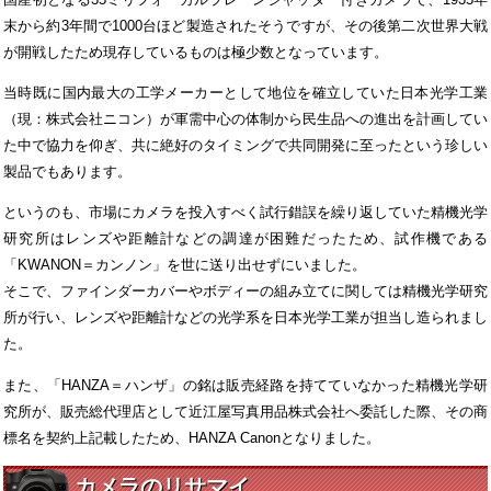
末から約3年間で1000台ほど製造されたそうですが、その後第二次世界大戦
が開戦したため現存しているものは極少数となっています。
当時既に国内最大の工学メーカーとして地位を確立していた日本光学工業
（現：株式会社ニコン）が軍需中心の体制から民生品への進出を計画してい
た中で協力を仰ぎ、共に絶好のタイミングで共同開発に至ったという珍しい
製品でもあります。
というのも、市場にカメラを投入すべく試行錯誤を繰り返していた精機光学
研究所はレンズや距離計などの調達が困難だったため、試作機である
「KWANON＝カンノン」を世に送り出せずにいました。
そこで、ファインダーカバーやボディーの組み立てに関しては精機光学研究
所が行い、レンズや距離計などの光学系を日本光学工業が担当し造られまし
た。
また、「HANZA＝ハンザ」の銘は販売経路を持てていなかった精機光学研
究所が、販売総代理店として近江屋写真用品株式会社へ委託した際、その商
標名を契約上記載したため、HANZA Canonとなりました。