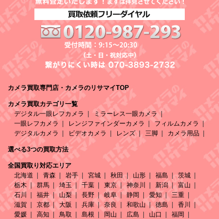
カメラ買取専門店・カメラのリサマイTOP
カメラ買取カテゴリ一覧
デジタル一眼レフカメラ
ミラーレス一眼カメラ
一眼レフカメラ
レンジファインダーカメラ
フィルムカメラ
デジタルカメラ
ビデオカメラ
レンズ
三脚
カメラ用品
選べる3つの買取方法
全国買取り対応エリア
北海道
青森
岩手
宮城
秋田
山形
福島
茨城
栃木
群馬
埼玉
千葉
東京
神奈川
新潟
富山
石川
福井
山梨
長野
岐阜
静岡
愛知
三重
滋賀
京都
大阪
兵庫
奈良
和歌山
徳島
香川
愛媛
高知
鳥取
島根
岡山
広島
山口
福岡