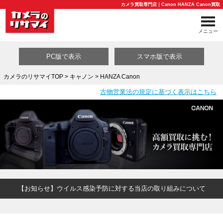
カメラ買取専門店｜Canon HANZA Canon買取
メニュー
PC版で表示
スマホ版で表示
カメラのリサマイTOP
>
キャノン
> HANZA Canon
古物営業法の規定に基づく表示はこちら
買取カテゴリ一覧
【お知らせ】ウイルス感染予防に対する当店の取り組みについて