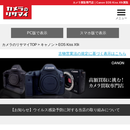
カメラ買取専門店｜Canon EOS Kiss X9i買取
メニュー
PC版で表示
スマホ版で表示
カメラのリサマイTOP
>
キャノン
> EOS Kiss X9i
古物営業法の規定に基づく表示はこちら
買取カテゴリ一覧
【お知らせ】ウイルス感染予防に対する当店の取り組みについて