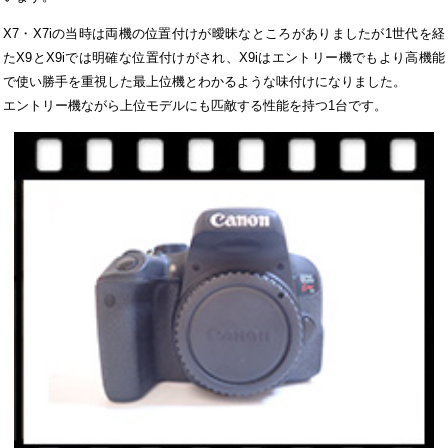
X7・X7iの当時は両機の位置付けが曖昧なところがありましたが1世代を経
たX9とX9iでは明確な位置付けがされ、X9iはエントリー機でもより高機能
で使い勝手を重視した最上位機とわかるような味付けになりました。
エントリー機ながら上位モデルにも匹敵する性能を持つ1台です。