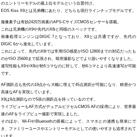
のエントリーモデルの最上位モデルという位置付け。
EOS Kiss X9とは兄弟機にあたり、どちらも現行ラインナップモデルです。
撮像素子は有効2420万画素のAPS-CサイズCMOSセンサーを搭載。
これは兄弟機のX9や先代のX8iと同様のスペックです。
画像処理エンジンはDIGIC 7となっており、X9とは共通ですが、先代の
DIGIC 6から進化しています。
これによって、先代のX8iでは常用ISO感度がISO 12800までの対応だったも
のがISO 25600まで拡張され、暗所撮影などでより扱いやすくなりました。
連写性能もX9やX8iが秒5コマなのに対して、秒6コマとより高速連写が可能
です。
AF測距点も先代の19点から大幅に増えて45点測距が可能になり、精密かつ
高速なAFを実現しています。
X9は9点測距なので5倍の測距点を持っているのです。
ライブビューもAF方式がデュアルピクセルCMOS AFの採用により、世界最
速のAFをライブビュー撮影で実現しました。
そのほか、Wi-FiやBluetoothの搭載によって、スマホとの連携も簡単にで
き、ファミリーユースやエントリーモデルとしての使いやすさも追求されて
います。