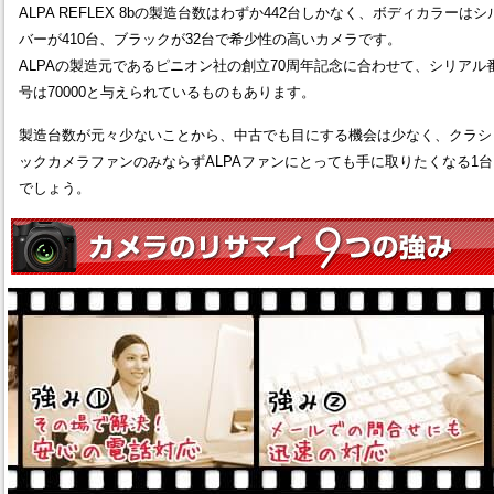
ALPA REFLEX 8bの製造台数はわずか442台しかなく、ボディカラーはシ
バーが410台、ブラックが32台で希少性の高いカメラです。
ALPAの製造元であるピニオン社の創立70周年記念に合わせて、シリアル
号は70000と与えられているものもあります。
製造台数が元々少ないことから、中古でも目にする機会は少なく、クラシ
ックカメラファンのみならずALPAファンにとっても手に取りたくなる1台
でしょう。