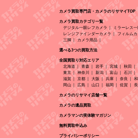
カメラ買取専門店・カメラのリサマイTOP
カメラ買取カテゴリ一覧
デジタル一眼レフカメラ
ミラーレス一
レンジファインダーカメラ
フィルムカ
三脚
カメラ用品
選べる3つの買取方法
全国買取り対応エリア
北海道
青森
岩手
宮城
秋田
東京
神奈川
新潟
富山
石川
滋賀
京都
大阪
兵庫
奈良
和
岡山
広島
山口
福岡
佐賀
長
カメラのリサマイ店舗一覧
カメラの遺品買取
カメラマンの実体験マガジン
無料買取申込み
プライバシーポリシー