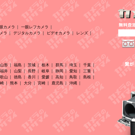
眼カメラ
一眼レフカメラ
メラ
デジタルカメラ
ビデオカメラ
レンズ
山形
福島
茨城
栃木
群馬
埼玉
千葉
福井
山梨
長野
岐阜
静岡
愛知
三重
歌山
徳島
香川
愛媛
高知
鳥取
島根
崎
熊本
大分
宮崎
鹿児島
沖縄