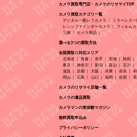
カメラ買取専門店・カメラのリサマイTOP
カメラ買取カテゴリ一覧
デジタル一眼レフカメラ
ミラーレス一
レンジファインダーカメラ
フィルムカ
三脚
カメラ用品
選べる3つの買取方法
全国買取り対応エリア
北海道
青森
岩手
宮城
秋田
東京
神奈川
新潟
富山
石川
滋賀
京都
大阪
兵庫
奈良
和
岡山
広島
山口
福岡
佐賀
長
カメラのリサマイ店舗一覧
カメラの遺品買取
カメラマンの実体験マガジン
無料買取申込み
プライバシーポリシー