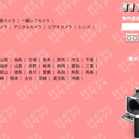
眼カメラ
一眼レフカメラ
メラ
デジタルカメラ
ビデオカメラ
レンズ
山形
福島
茨城
栃木
群馬
埼玉
千葉
福井
山梨
長野
岐阜
静岡
愛知
三重
歌山
徳島
香川
愛媛
高知
鳥取
島根
崎
熊本
大分
宮崎
鹿児島
沖縄