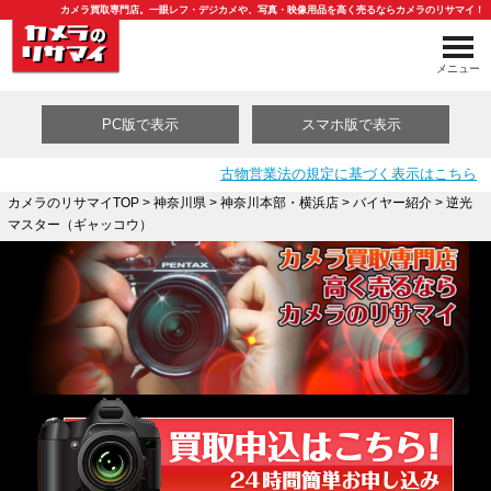
カメラ買取専門店。一眼レフ・デジカメや、写真・映像用品を高く売るならカメラのリサマイ！
メニュー
PC版で表示
スマホ版で表示
古物営業法の規定に基づく表示はこちら
カメラのリサマイTOP
>
神奈川県
>
神奈川本部・横浜店
>
バイヤー紹介
> 逆光
マスター（ギャッコウ）