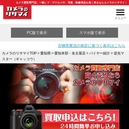
カメラ買取専門店。一眼レフ・デジカメや、写真・映像用品を高く売るならカメラのリサマイ！
メニュー
PC版で表示
スマホ版で表示
古物営業法の規定に基づく表示はこちら
カメラのリサマイTOP
>
愛知県
>
愛知本部・名古屋店
>
バイヤー紹介
> 逆光マ
スター（ギャッコウ）