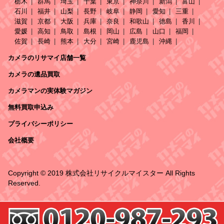
栃木
群馬
埼玉
千葉
東京
神奈川
新潟
富山
石川
福井
山梨
長野
岐阜
静岡
愛知
三重
滋賀
京都
大阪
兵庫
奈良
和歌山
徳島
香川
愛媛
高知
鳥取
島根
岡山
広島
山口
福岡
佐賀
長崎
熊本
大分
宮崎
鹿児島
沖縄
カメラのリサマイ店舗一覧
カメラの遺品買取
カメラマンの実体験マガジン
無料買取申込み
プライバシーポリシー
会社概要
Copyright © 2019 株式会社リサイクルマイスター All Rights
Reserved.