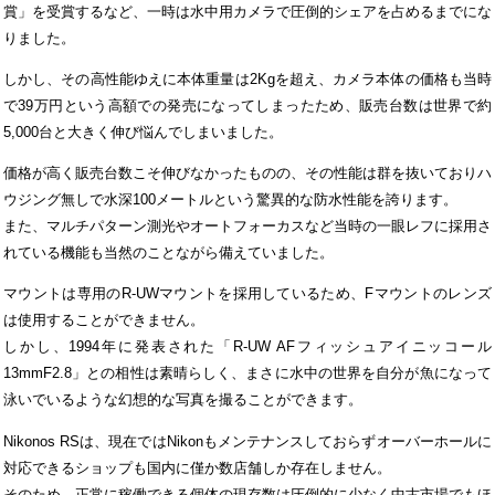
賞」を受賞するなど、一時は水中用カメラで圧倒的シェアを占めるまでにな
りました。
しかし、その高性能ゆえに本体重量は2Kgを超え、カメラ本体の価格も当時
で39万円という高額での発売になってしまったため、販売台数は世界で約
5,000台と大きく伸び悩んでしまいました。
価格が高く販売台数こそ伸びなかったものの、その性能は群を抜いておりハ
ウジング無しで水深100メートルという驚異的な防水性能を誇ります。
また、マルチパターン測光やオートフォーカスなど当時の一眼レフに採用さ
れている機能も当然のことながら備えていました。
マウントは専用のR-UWマウントを採用しているため、Fマウントのレンズ
は使用することができません。
しかし、1994年に発表された「R-UW AFフィッシュアイニッコール
13mmF2.8」との相性は素晴らしく、まさに水中の世界を自分が魚になって
泳いでいるような幻想的な写真を撮ることができます。
Nikonos RSは、現在ではNikonもメンテナンスしておらずオーバーホールに
対応できるショップも国内に僅か数店舗しか存在しません。
そのため、正常に稼働できる個体の現存数は圧倒的に少なく中古市場でもほ