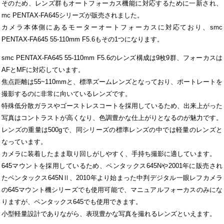
そのため、レンズ群もオートフォーカス機能に対応するために一新され、
mc PENTAX-FA645シリーズが販売されました。
カメラ本体側にあるモーターオートフォーカスに対応ており、smc
PENTAX-FA645 55-110mm F5.6もその1つになります。
smc PENTAX-FA645 55-110mm F5.6のレンズ構成は9枚9群、フォーカスは
AFとMFに対応しています。
焦点距離は55~110mmと、標準ズームレンズとなっており、ポートレートを
撮影するのに非常に向いているレンズです。
特殊低分散ガラスやゴーストレスコートを採用しているため、出来上がった
写真はコントラストが高くなり、色調豊かな仕上がりとなるのが魅力です。
レンズの重量は500gで、同シリーズの標準レンズの中では軽量のレンズと
なっています。
カメラに装着したまま取り回しがしやすく、手持ち撮影に適しています。
645マウントを採用しているため、ペンタックス645Nや2001年に販売され
たペンタックス645NⅡ、2010年より始まった中判デジタル一眼レフカメラ
の645マウント機シリーズでも使用可能で、マニュアルフォーカスのみにな
りますが、ペンタックス645でも使用できます。
小型軽量設計でありながら、表現豊かな写真を撮れるレンズといえます。