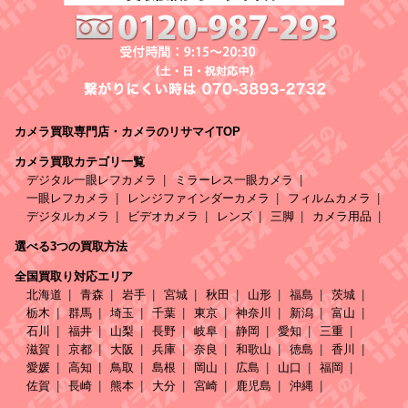
カメラ買取専門店・カメラのリサマイTOP
カメラ買取カテゴリ一覧
デジタル一眼レフカメラ
ミラーレス一眼カメラ
一眼レフカメラ
レンジファインダーカメラ
フィルムカメラ
デジタルカメラ
ビデオカメラ
レンズ
三脚
カメラ用品
選べる3つの買取方法
全国買取り対応エリア
北海道
青森
岩手
宮城
秋田
山形
福島
茨城
栃木
群馬
埼玉
千葉
東京
神奈川
新潟
富山
石川
福井
山梨
長野
岐阜
静岡
愛知
三重
滋賀
京都
大阪
兵庫
奈良
和歌山
徳島
香川
愛媛
高知
鳥取
島根
岡山
広島
山口
福岡
佐賀
長崎
熊本
大分
宮崎
鹿児島
沖縄