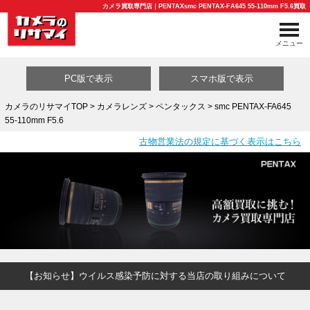
カメラ買取専門店｜PENTAXsmc PENTAX-FA645 55-110mm F5.6買取
メニュー
PC版で表示
スマホ版で表示
カメラのリサマイTOP
>
カメラレンズ
>
ペンタックス
> smc PENTAX-FA645
55-110mm F5.6
買取カテゴリ一覧
古物営業法の規定に基づく表示はこちら
【お知らせ】ウイルス感染予防に対する当店の取り組みについて