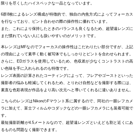
限りを尽くしたハイスペックな一品となっています。
6群8枚によるレンズ構成が特徴的で、独自の内焦方式によってフォーカス
を行なっており、ピント合わせの際の操作性に優れています。
また、これにより保持したときのバランスも良くなるため、超望遠レンズに
まだ慣れていない人にも扱いやすいのがメリットです。
本レンズはMFなのでフォーカスの操作性はこだわりたい部分ですが、上記
の理由によって素早く動く被写体でもしっかりとピントを合わせられます。
さらに、EDガラスを使用しているため、色収差が少なくコントラストの高
い色味を手に入れられるのも特徴です。
レンズ表面の計算されたコーティングによって、フレアやゴーストといった
撮影者の悩みも軽減してくれるため、とりわけ自然などを撮影する際には、
素直な色彩表現が作品をより高い次元へと導いてくれるに違いありません。
こちらのレンズはNikonのFマウント系に属するので、同社の一眼レフカメ
ラに加えて、富士フィルムやコダックなどの一眼レフカメラにも装着可能で
す。
最短撮影距離が4.5メートルなので、超望遠レンズといえども割と近くにあ
るものも問題なく撮影できます。