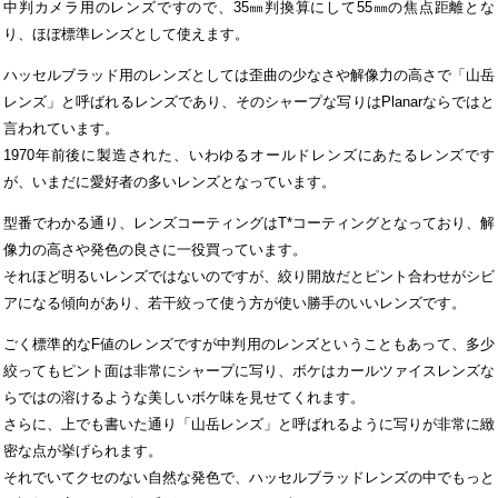
中判カメラ用のレンズですので、35㎜判換算にして55㎜の焦点距離とな
り、ほぼ標準レンズとして使えます。
ハッセルブラッド用のレンズとしては歪曲の少なさや解像力の高さで「山岳
レンズ」と呼ばれるレンズであり、そのシャープな写りはPlanarならではと
言われています。
1970年前後に製造された、いわゆるオールドレンズにあたるレンズです
が、いまだに愛好者の多いレンズとなっています。
型番でわかる通り、レンズコーティングはT*コーティングとなっており、解
像力の高さや発色の良さに一役買っています。
それほど明るいレンズではないのですが、絞り開放だとピント合わせがシビ
アになる傾向があり、若干絞って使う方が使い勝手のいいレンズです。
ごく標準的なF値のレンズですが中判用のレンズということもあって、多少
絞ってもピント面は非常にシャープに写り、ボケはカールツァイスレンズな
らではの溶けるような美しいボケ味を見せてくれます。
さらに、上でも書いた通り「山岳レンズ」と呼ばれるように写りが非常に緻
密な点が挙げられます。
それでいてクセのない自然な発色で、ハッセルブラッドレンズの中でもっと