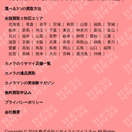
選べる3つの買取方法
全国買取り対応エリア
北海道
青森
岩手
宮城
秋田
山形
福島
茨城
栃木
群馬
埼玉
千葉
東京
神奈川
新潟
富山
石川
福井
山梨
長野
岐阜
静岡
愛知
三重
滋賀
京都
大阪
兵庫
奈良
和歌山
徳島
香川
愛媛
高知
鳥取
島根
岡山
広島
山口
福岡
佐賀
長崎
熊本
大分
宮崎
鹿児島
沖縄
カメラのリサマイ店舗一覧
カメラの遺品買取
カメラマンの実体験マガジン
無料買取申込み
プライバシーポリシー
会社概要
Copyright © 2019 株式会社リサイクルマイスター All Rights