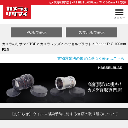
カメラ買取専門店｜HASSELBLADPlanar T* C 100mm F3.5買取
メニュー
PC版で表示
スマホ版で表示
カメラのリサマイTOP
>
カメラレンズ
>
ハッセルブラッド
> Planar T* C 100mm
F3.5
買取カテゴリ一覧
古物営業法の規定に基づく表示はこちら
【お知らせ】ウイルス感染予防に対する当店の取り組みについて