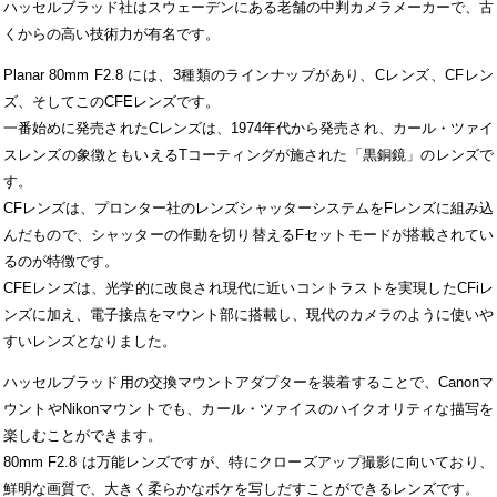
ハッセルブラッド社はスウェーデンにある老舗の中判カメラメーカーで、古
くからの高い技術力が有名です。
Planar 80mm F2.8 には、3種類のラインナップがあり、Cレンズ、CFレン
ズ、そしてこのCFEレンズです。
一番始めに発売されたCレンズは、1974年代から発売され、カール・ツァイ
スレンズの象徴ともいえるTコーティングが施された「黒銅鏡」のレンズで
す。
CFレンズは、プロンター社のレンズシャッターシステムをFレンズに組み込
んだもので、シャッターの作動を切り替えるFセットモードが搭載されてい
るのが特徴です。
CFEレンズは、光学的に改良され現代に近いコントラストを実現したCFiレ
ンズに加え、電子接点をマウント部に搭載し、現代のカメラのように使いや
すいレンズとなりました。
ハッセルブラッド用の交換マウントアダプターを装着することで、Canonマ
ウントやNikonマウントでも、カール・ツァイスのハイクオリティな描写を
楽しむことができます。
80mm F2.8 は万能レンズですが、特にクローズアップ撮影に向いており、
鮮明な画質で、大きく柔らかなボケを写しだすことができるレンズです。