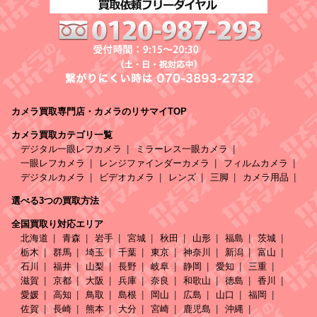
カメラ買取専門店・カメラのリサマイTOP
カメラ買取カテゴリ一覧
デジタル一眼レフカメラ
ミラーレス一眼カメラ
一眼レフカメラ
レンジファインダーカメラ
フィルムカメラ
デジタルカメラ
ビデオカメラ
レンズ
三脚
カメラ用品
選べる3つの買取方法
全国買取り対応エリア
北海道
青森
岩手
宮城
秋田
山形
福島
茨城
栃木
群馬
埼玉
千葉
東京
神奈川
新潟
富山
石川
福井
山梨
長野
岐阜
静岡
愛知
三重
滋賀
京都
大阪
兵庫
奈良
和歌山
徳島
香川
愛媛
高知
鳥取
島根
岡山
広島
山口
福岡
佐賀
長崎
熊本
大分
宮崎
鹿児島
沖縄