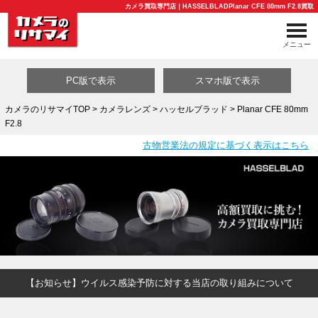
カメラ買取専門店｜HASSELBLADPlanar CFE 80mm F2.8買取
メニュー
PC版で表示
スマホ版で表示
カメラのリサマイTOP
>
カメラレンズ
>
ハッセルブラッド
> Planar CFE 80mm
F2.8
買取カテゴリ一覧
古物営業法の規定に基づく表示はこちら
【お知らせ】ウイルス感染予防に対する当店の取り組みについて