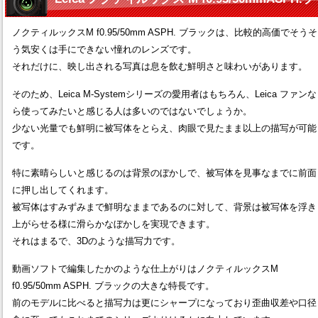
ノクティルックスM f0.95/50mm ASPH. ブラックは、比較的高価でそうそ
う気安くは手にできない憧れのレンズです。
それだけに、映し出される写真は息を飲む鮮明さと味わいがあります。
そのため、Leica M-Systemシリーズの愛用者はもちろん、Leica ファンな
ら使ってみたいと感じる人は多いのではないでしょうか。
少ない光量でも鮮明に被写体をとらえ、肉眼で見たまま以上の描写が可能
です。
特に素晴らしいと感じるのは背景のぼかしで、被写体を見事なまでに前面
に押し出してくれます。
被写体はすみずみまで鮮明なままであるのに対して、背景は被写体を浮き
上がらせる様に滑らかなぼかしを実現できます。
それはまるで、3Dのような描写力です。
動画ソフトで編集したかのような仕上がりはノクティルックスM
f0.95/50mm ASPH. ブラックの大きな特長です。
前のモデルに比べると描写力は更にシャープになっており歪曲収差や口径