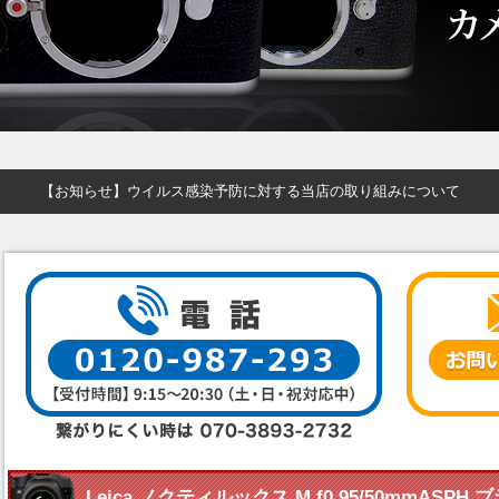
【お知らせ】ウイルス感染予防に対する当店の取り組みについて
Leica ノクティルックス M f0.95/50mmASP