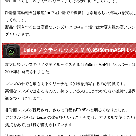
食に至ってもこれまでのシリーズよりはるかに向上しています。
距離計連動範囲は最短1mで近距離での撮影にも素晴らしい描写力を実現
てくれます。
新品で購入するには高価なレンズだけに中古市場では大変人気の高いレン
ズといえます。
Leica ノクティルックス M f0.95/50mmASP
超大口径レンズの『ノクティルックスM f0.95/50mm ASPH. シルバー』は
2008年に発売されました。
レンズの中でも最も明るくリッチなボケ味を描写するのが特徴です。
高価なレンズではあるものの、持っている人にしかわからない独特な世界
観をつくりだします。
非球面レンズが採用され、さらに口径もF0.95へと明るくなりました。
デジタル化されたLeica の発売後ということもあり、デジタルで使うこと
焦点をあてた仕様が備えられています。