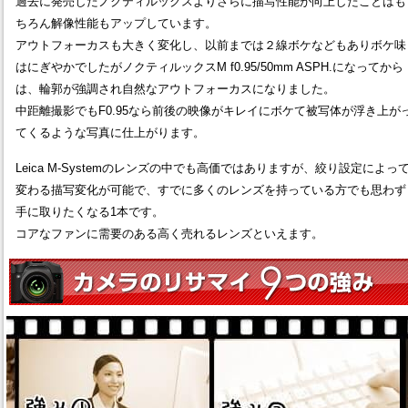
過去に発売したノクティルックスよりさらに描写性能が向上したことはも
ちろん解像性能もアップしています。
アウトフォーカスも大きく変化し、以前までは２線ボケなどもありボケ味
はにぎやかでしたがノクティルックスM f0.95/50mm ASPH.になってから
は、輪郭が強調され自然なアウトフォーカスになりました。
中距離撮影でもF0.95なら前後の映像がキレイにボケて被写体が浮き上が
てくるような写真に仕上がります。
Leica M-Systemのレンズの中でも高価ではありますが、絞り設定によっ
変わる描写変化が可能で、すでに多くのレンズを持っている方でも思わず
手に取りたくなる1本です。
コアなファンに需要のある高く売れるレンズといえます。