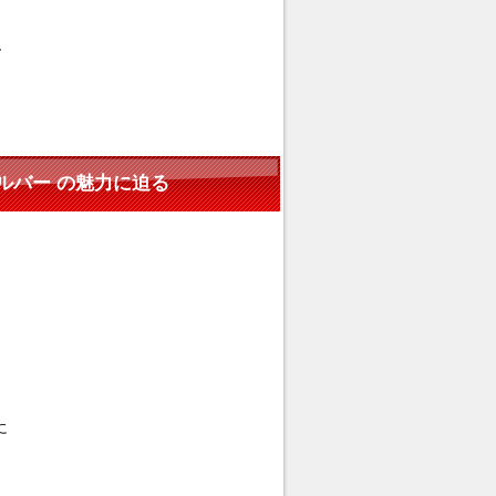
し
H.シルバー の魅力に迫る
に