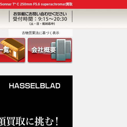
r T* C 250mm F5.6 superachromat買取
古物営業法に基づく表示