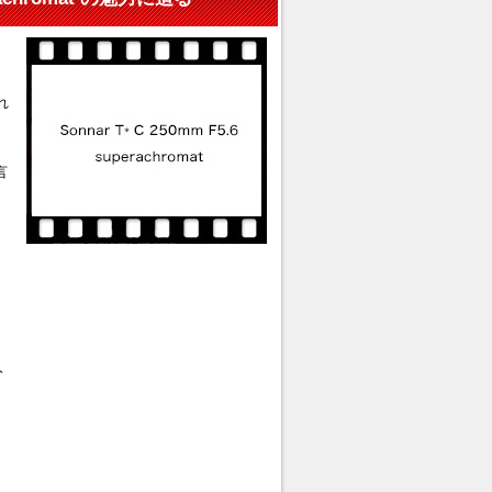
れ
言
分