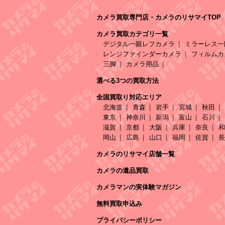
カメラ買取専門店・カメラのリサマイTOP
カメラ買取カテゴリ一覧
デジタル一眼レフカメラ
ミラーレス一
レンジファインダーカメラ
フィルムカ
三脚
カメラ用品
選べる3つの買取方法
全国買取り対応エリア
北海道
青森
岩手
宮城
秋田
東京
神奈川
新潟
富山
石川
滋賀
京都
大阪
兵庫
奈良
和
岡山
広島
山口
福岡
佐賀
長
カメラのリサマイ店舗一覧
カメラの遺品買取
カメラマンの実体験マガジン
無料買取申込み
プライバシーポリシー