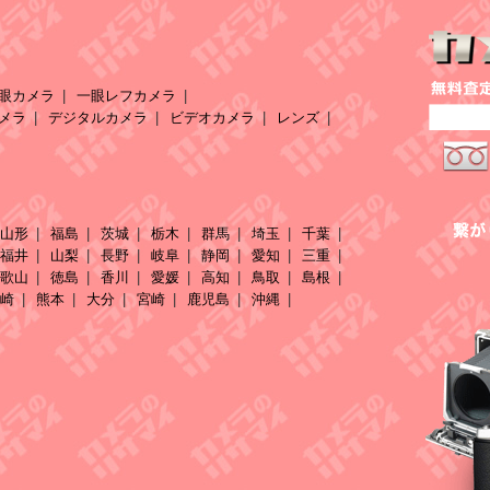
眼カメラ
一眼レフカメラ
メラ
デジタルカメラ
ビデオカメラ
レンズ
山形
福島
茨城
栃木
群馬
埼玉
千葉
福井
山梨
長野
岐阜
静岡
愛知
三重
歌山
徳島
香川
愛媛
高知
鳥取
島根
崎
熊本
大分
宮崎
鹿児島
沖縄