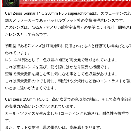
Carl Zeiss Sonnar T* C 250mm F5.6 superachromatは、スウェーデンの老
舗カメラメーカーであるハッセルブラッド社の交換用望遠レンズです。
このレンズは、NASA（アメリカ航空宇宙局）の要望により設計、開発さ
たレンズとして有名です。
初期型であるCレンズは月面撮影に使用されたものとほぼ同じ構成だとも
われています。
レンズの特徴として、色収差の補正が高次元で達成されています。
これは望遠レンズを選び、使う際にはかなり重要な機能です。
望遠で風景撮影を楽しむ際に気になる事として色収差があります。
これは風景撮影の中でも特に、朝焼けや夕焼けなど色のコントラストが強
いときに違いが大きくでます。
Carl zeiss 250mm F5.6は、高い次元での色収差の補正、そして高彩度部
の表現力が高いレンズだとされています。
カール・ツァイスが生み出したTコーティングも施され、耐久性も抜群で
す。
また、マットな艶消し黒の風合いは、高級感もあります。