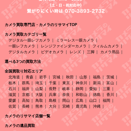
カメラ買取専門店・カメラのリサマイTOP
カメラ買取カテゴリ一覧
デジタル一眼レフカメラ
ミラーレス一眼カメラ
一眼レフカメラ
レンジファインダーカメラ
フィルムカメラ
デジタルカメラ
ビデオカメラ
レンズ
三脚
カメラ用品
選べる3つの買取方法
全国買取り対応エリア
北海道
青森
岩手
宮城
秋田
山形
福島
茨城
栃木
群馬
埼玉
千葉
東京
神奈川
新潟
富山
石川
福井
山梨
長野
岐阜
静岡
愛知
三重
滋賀
京都
大阪
兵庫
奈良
和歌山
徳島
香川
愛媛
高知
鳥取
島根
岡山
広島
山口
福岡
佐賀
長崎
熊本
大分
宮崎
鹿児島
沖縄
カメラのリサマイ店舗一覧
カメラの遺品買取