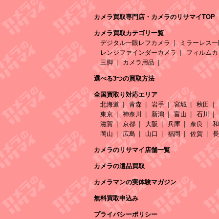
カメラ買取専門店・カメラのリサマイTOP
カメラ買取カテゴリ一覧
デジタル一眼レフカメラ
ミラーレス一
レンジファインダーカメラ
フィルムカ
三脚
カメラ用品
選べる3つの買取方法
全国買取り対応エリア
北海道
青森
岩手
宮城
秋田
東京
神奈川
新潟
富山
石川
滋賀
京都
大阪
兵庫
奈良
和
岡山
広島
山口
福岡
佐賀
長
カメラのリサマイ店舗一覧
カメラの遺品買取
カメラマンの実体験マガジン
無料買取申込み
プライバシーポリシー