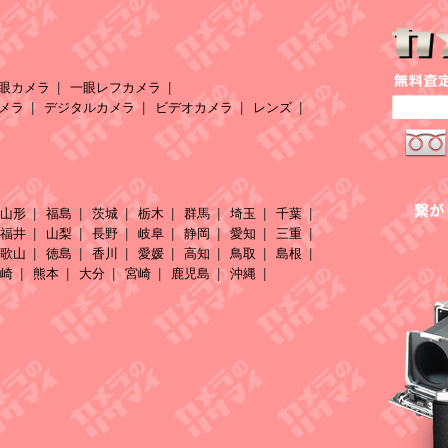
眼カメラ
一眼レフカメラ
メラ
デジタルカメラ
ビデオカメラ
レンズ
山形
福島
茨城
栃木
群馬
埼玉
千葉
福井
山梨
長野
岐阜
静岡
愛知
三重
歌山
徳島
香川
愛媛
高知
鳥取
島根
崎
熊本
大分
宮崎
鹿児島
沖縄