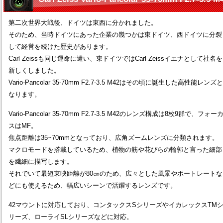
第二次世界大戦後、ドイツは東西に分かれました。
そのため、当時ドイツにあった企業の幾つかは東ドイツ、西ドイツに分裂
して経営を続けた歴史があります。
Carl Zeissも同じ運命に遭い、東ドイツではCarl Zeissイエナとして社名を
新しくしました。
Vario-Pancolar 35-70mm F2.7-3.5 M42はその頃に誕生した高性能レンズと
なります。
Vario-Pancolar 35-70mm F2.7-3.5 M42のレンズ構成は8枚9群で、フォー
スはMF。
焦点距離は35~70mmとなっており、広角ズームレンズに分類されます。
マクロモードを搭載しているため、植物の筋や花びらの輪郭と言った細部
を繊細に描写します。
それでいて最短東映距離が80㎝のため、広々とした風景やポートレートな
どにも使えるため、幅広いシーンで活躍するレンズです。
42マウントに対応しており、コンタックスSシリーズやイカレックスTM
リーズ、ローライSLシリーズなどに対応。