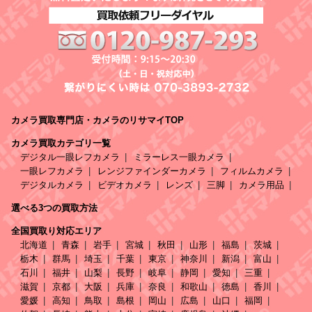
カメラ買取専門店・カメラのリサマイTOP
カメラ買取カテゴリ一覧
デジタル一眼レフカメラ
ミラーレス一眼カメラ
一眼レフカメラ
レンジファインダーカメラ
フィルムカメラ
デジタルカメラ
ビデオカメラ
レンズ
三脚
カメラ用品
選べる3つの買取方法
全国買取り対応エリア
北海道
青森
岩手
宮城
秋田
山形
福島
茨城
栃木
群馬
埼玉
千葉
東京
神奈川
新潟
富山
石川
福井
山梨
長野
岐阜
静岡
愛知
三重
滋賀
京都
大阪
兵庫
奈良
和歌山
徳島
香川
愛媛
高知
鳥取
島根
岡山
広島
山口
福岡