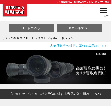
カメラ買取専門店｜SIGMAのフィルム一眼レフAF買取
メニュー
PC版で表示
スマホ版で表示
カメラのリサマイTOP
>
シグマ
> フィルム一眼レフAF
古物営業法の規定に基づく表示はこちら
買取カテゴリ一覧
【お知らせ】ウイルス感染予防に対する当店の取り組みについて