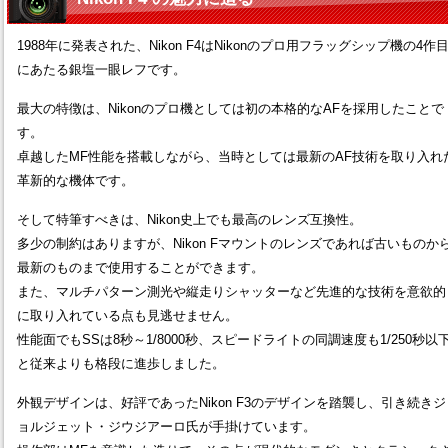
1988年に発表された、Nikon F4はNikonのプロ用フラッグシップ機の4作
にあたる銀塩一眼レフです。
最大の特徴は、Nikonのプロ機としては初の本格的なAFを採用したことで
す。
卓越したMF性能を搭載しながら、当時としては最新のAF技術を取り入れ
革新的な機体です。
そして特筆すべきは、Nikon史上でも最高のレンズ互換性。
多少の制約はありますが、Nikon Fマウントのレンズであれば古いものか
最新のものまで使用することができます。
また、マルチパターン測光や縦走りシャッターなど先進的な技術を意欲的
に取り入れている点も見逃せません。
性能面でもSSは8秒～1/8000秒、スピードライトの同調速度も1/250秒以
と従来よりも格段に進歩しました。
外観デザインは、好評であったNikon F3のデザインを踏襲し、引き続きジ
ョルジェット・ジウジアーロ氏が手掛けています。