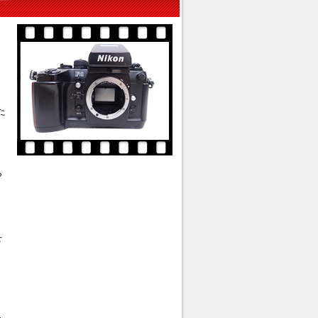
目
た
ら
下