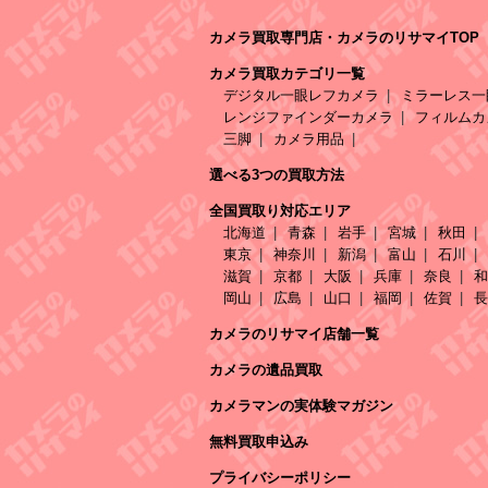
カメラ買取専門店・カメラのリサマイTOP
カメラ買取カテゴリ一覧
デジタル一眼レフカメラ
ミラーレス一
レンジファインダーカメラ
フィルムカ
三脚
カメラ用品
選べる3つの買取方法
全国買取り対応エリア
北海道
青森
岩手
宮城
秋田
東京
神奈川
新潟
富山
石川
滋賀
京都
大阪
兵庫
奈良
和
岡山
広島
山口
福岡
佐賀
長
カメラのリサマイ店舗一覧
カメラの遺品買取
カメラマンの実体験マガジン
無料買取申込み
プライバシーポリシー