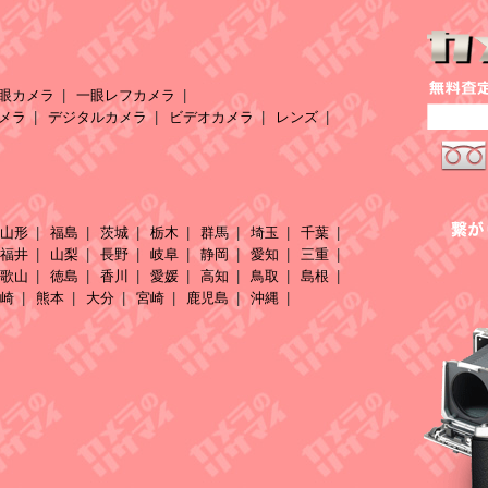
眼カメラ
一眼レフカメラ
メラ
デジタルカメラ
ビデオカメラ
レンズ
山形
福島
茨城
栃木
群馬
埼玉
千葉
福井
山梨
長野
岐阜
静岡
愛知
三重
歌山
徳島
香川
愛媛
高知
鳥取
島根
崎
熊本
大分
宮崎
鹿児島
沖縄