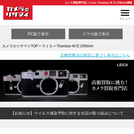
カメラ買取専門店｜Leica Thambar-M f2.2/90mm買取
メニュー
PC版で表示
スマホ版で表示
カメラのリサマイTOP
>
ライカ
> Thambar-M f2.2/90mm
古物営業法の規定に基づく表示はこちら
買取カテゴリ一覧
【お知らせ】ウイルス感染予防に対する当店の取り組みについて