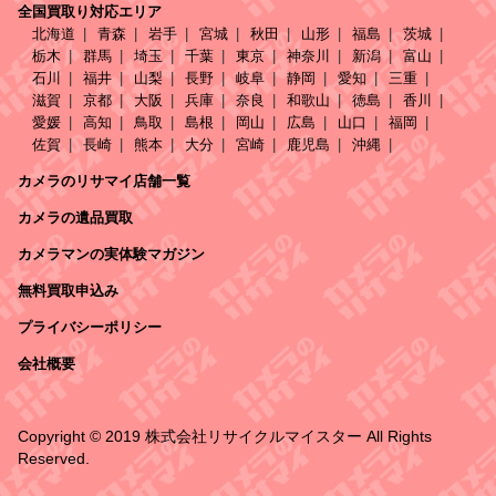
全国買取り対応エリア
北海道
青森
岩手
宮城
秋田
山形
福島
茨城
栃木
群馬
埼玉
千葉
東京
神奈川
新潟
富山
石川
福井
山梨
長野
岐阜
静岡
愛知
三重
滋賀
京都
大阪
兵庫
奈良
和歌山
徳島
香川
愛媛
高知
鳥取
島根
岡山
広島
山口
福岡
佐賀
長崎
熊本
大分
宮崎
鹿児島
沖縄
カメラのリサマイ店舗一覧
カメラの遺品買取
カメラマンの実体験マガジン
無料買取申込み
プライバシーポリシー
会社概要
Copyright © 2019 株式会社リサイクルマイスター All Rights
Reserved.