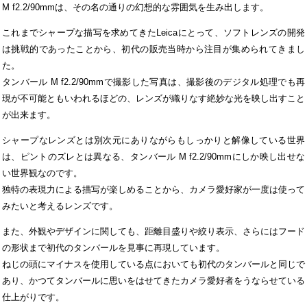
M f2.2/90mmは、その名の通りの幻想的な雰囲気を生み出します。
これまでシャープな描写を求めてきたLeicaにとって、ソフトレンズの開発
は挑戦的であったことから、初代の販売当時から注目が集められてきまし
た。
タンバール M f2.2/90mmで撮影した写真は、撮影後のデジタル処理でも再
現が不可能ともいわれるほどの、レンズが織りなす絶妙な光を映し出すこと
が出来ます。
シャープなレンズとは別次元にありながらもしっかりと解像している世界
は、ピントのズレとは異なる、タンバール M f2.2/90mmにしか映し出せな
い世界観なのです。
独特の表現力による描写が楽しめることから、カメラ愛好家が一度は使って
みたいと考えるレンズです。
また、外観やデザインに関しても、距離目盛りや絞り表示、さらにはフード
の形状まで初代のタンバールを見事に再現しています。
ねじの頭にマイナスを使用している点においても初代のタンバールと同じで
あり、かつてタンバールに思いをはせてきたカメラ愛好者をうならせている
仕上がりです。