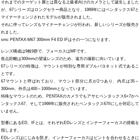
それまでのターゲット層とは異なる上級者向けのカメラとして誕生しました
が、67シリーズはロングセラー商品となり、1989年にはペンタックス67と
マイナーチェンジされたモデルが販売されました。
それに伴ってレンズもマイナーチェンジが行われ、新しいシリーズが販売さ
れました。
smc PENTAX-M67 300mm F4 ED IFはその一つになります。
レンズ構成は9枚9群で、フォーカスはMFです。
焦点距離は300mmの望遠レンズのため、遠方の撮影に向いています。
67シリーズの特徴は、マウントが特別な専用ダブルバヨネット式であるこ
とです。
67マウントと呼ばれており、マウント部分に爪が2つあり、内爪は35～
300mm、外爪は400～1000mmとなっています。
特殊なマウントのため、PENTAXのカメラでもアサヒペンタックス6×7かペ
ンタックス67、そして1998年に販売されたペンタックス67IIにしか対応して
いません。
型番にあるED、IFとは、それぞれEDレンズとインナーフォーカスの搭載を
指します。
EDレンズはにじみを防ぎ、インナーフォーカスはピントを合わせるときに