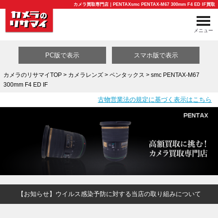
カメラ買取専門店｜PENTAXsmc PENTAX-M67 300mm F4 ED IF買取
メニュー
PC版で表示
スマホ版で表示
カメラのリサマイTOP
>
カメラレンズ
>
ペンタックス
> smc PENTAX-M67
300mm F4 ED IF
買取カテゴリ一覧
古物営業法の規定に基づく表示はこちら
【お知らせ】ウイルス感染予防に対する当店の取り組みについて