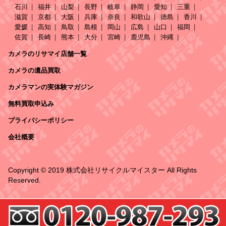
石川
福井
山梨
長野
岐阜
静岡
愛知
三重
滋賀
京都
大阪
兵庫
奈良
和歌山
徳島
香川
愛媛
高知
鳥取
島根
岡山
広島
山口
福岡
佐賀
長崎
熊本
大分
宮崎
鹿児島
沖縄
カメラのリサマイ店舗一覧
カメラの遺品買取
カメラマンの実体験マガジン
無料買取申込み
プライバシーポリシー
会社概要
Copyright © 2019 株式会社リサイクルマイスター All Rights
Reserved.