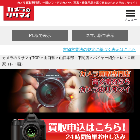
カメラ買取専門店。一眼レフ・デジカメや、写真・映像用品を高く売るならカメラのリサマイ！
メニュー
PC版で表示
スマホ版で表示
古物営業法の規定に基づく表示はこちら
カメラのリサマイTOP
>
山口県
>
山口本部・下関店
>
バイヤー紹介
> レトロ画
家（レト画）