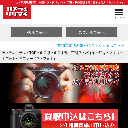
カメラ買取専門店。一眼レフ・デジカメや、写真・映像用品を高く売るならカメラのリサマイ！
メニュー
PC版で表示
スマホ版で表示
古物営業法の規定に基づく表示はこちら
カメラのリサマイTOP
>
山口県
>
山口本部・下関店
>
バイヤー紹介
> ストリー
トフォトグラファー（ストフォト）