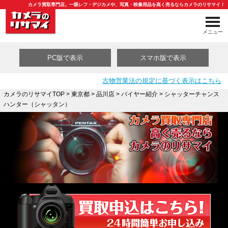
カメラ買取専門店。一眼レフ・デジカメや、写真・映像用品を高く売るならカメラのリサマイ！
メニュー
PC版で表示
スマホ版で表示
古物営業法の規定に基づく表示はこちら
カメラのリサマイTOP
>
東京都
>
品川店
>
バイヤー紹介
> シャッターチャンス
ハンター（シャッタン）