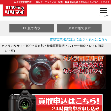
カメラ買取専門店。一眼レフ・デジカメや、写真・映像用品を高く売るならカメラのリサマイ！
メニュー
PC版で表示
スマホ版で表示
古物営業法の規定に基づく表示はこちら
カメラのリサマイTOP
>
東京都
>
秋葉原駅前店
>
バイヤー紹介
> レトロ画家
（レト画）