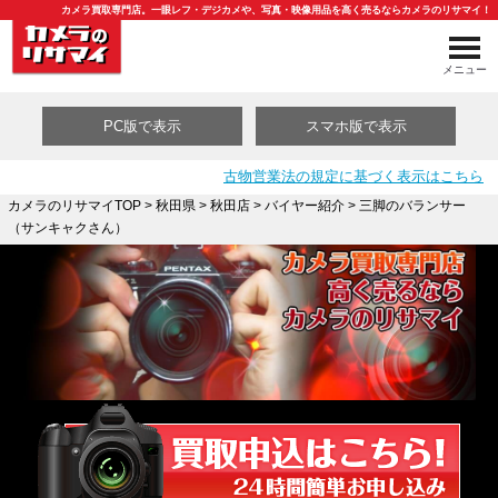
カメラ買取専門店。一眼レフ・デジカメや、写真・映像用品を高く売るならカメラのリサマイ！
メニュー
PC版で表示
スマホ版で表示
古物営業法の規定に基づく表示はこちら
カメラのリサマイTOP
>
秋田県
>
秋田店
>
バイヤー紹介
> 三脚のバランサー
（サンキャクさん）