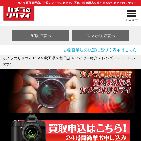
カメラ買取専門店。一眼レフ・デジカメや、写真・映像用品を高く売るならカメラのリサマイ！
メニュー
PC版で表示
スマホ版で表示
古物営業法の規定に基づく表示はこちら
カメラのリサマイTOP
>
秋田県
>
秋田店
>
バイヤー紹介
> レンズアート（レン
ズア）