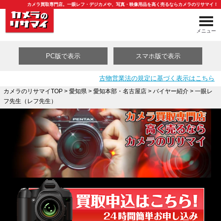
カメラ買取専門店。一眼レフ・デジカメや、写真・映像用品を高く売るならカメラのリサマイ！
メニュー
PC版で表示
スマホ版で表示
古物営業法の規定に基づく表示はこちら
カメラのリサマイTOP
>
愛知県
>
愛知本部・名古屋店
>
バイヤー紹介
> 一眼レ
フ先生（レフ先生）