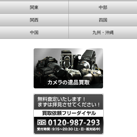
関東
中部
関西
四国
中国
九州・沖縄