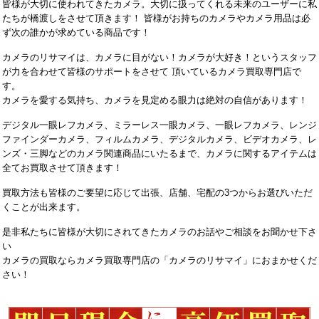
皆様が大切に使われてきたカメラ。大切に扱ってくれる未来のユーザーに私
たちが橋渡しをさせて頂きます！ 皆様がお持ちのカメラやカメラ用品は必
ず次の誰かが求めている商品です！
カメラのリサマイは、カメラに目がない！カメラが大好き！というスタッフ
が力を合わせて皆様のサポートをさせて 頂いているカメラ買取専門店で
す。
カメラを愛する気持ち、カメラを見定める眼力は絶対の自信があります！
デジタル一眼レフカメラ、ミラーレス一眼カメラ、一眼レフカメラ、レンジ
ファインダーカメラ、フィルムカメラ、デジタルカメラ、ビデオカメラ、レ
ンズ・三脚などのカメラ関連商品にいたるまで、カメラに関するアイテムは
全てお買取させて頂きます！
買取方法も皆様のご要望に応じて出張、店舗、宅配の3つからお選びいただ
くことが出来ます。
是非私たちに皆様が大切にされてきたカメラのお話やご相談をお聞かせ下さ
い
カメラの買取ならカメラ買取専門店の「カメラのリサマイ」におまかせくだ
さい！