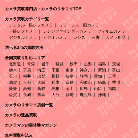
カメラ買取専門店・カメラのリサマイTOP
カメラ買取カテゴリ一覧
デジタル一眼レフカメラ
ミラーレス一眼カメラ
一眼レフカメラ
レンジファインダーカメラ
フィルムカメラ
デジタルカメラ
ビデオカメラ
レンズ
三脚
カメラ用品
選べる3つの買取方法
全国買取り対応エリア
北海道
青森
岩手
宮城
秋田
山形
福島
茨城
栃木
群馬
埼玉
千葉
東京
神奈川
新潟
富山
石川
福井
山梨
長野
岐阜
静岡
愛知
三重
滋賀
京都
大阪
兵庫
奈良
和歌山
徳島
香川
愛媛
高知
鳥取
島根
岡山
広島
山口
福岡
佐賀
長崎
熊本
大分
宮崎
鹿児島
沖縄
カメラのリサマイ店舗一覧
カメラの遺品買取
カメラマンの実体験マガジン
無料買取申込み