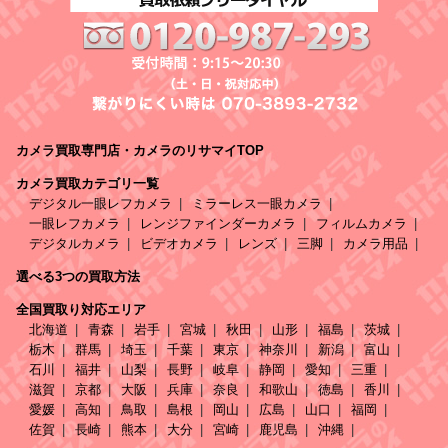
カメラ買取専門店・カメラのリサマイTOP
カメラ買取カテゴリ一覧
デジタル一眼レフカメラ
ミラーレス一眼カメラ
一眼レフカメラ
レンジファインダーカメラ
フィルムカメラ
デジタルカメラ
ビデオカメラ
レンズ
三脚
カメラ用品
選べる3つの買取方法
全国買取り対応エリア
北海道
青森
岩手
宮城
秋田
山形
福島
茨城
栃木
群馬
埼玉
千葉
東京
神奈川
新潟
富山
石川
福井
山梨
長野
岐阜
静岡
愛知
三重
滋賀
京都
大阪
兵庫
奈良
和歌山
徳島
香川
愛媛
高知
鳥取
島根
岡山
広島
山口
福岡
佐賀
長崎
熊本
大分
宮崎
鹿児島
沖縄