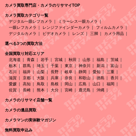
カメラ買取専門店・カメラのリサマイTOP
カメラ買取カテゴリ一覧
デジタル一眼レフカメラ
ミラーレス一眼カメラ
一眼レフカメラ
レンジファインダーカメラ
フィルムカメラ
デジタルカメラ
ビデオカメラ
レンズ
三脚
カメラ用品
選べる3つの買取方法
全国買取り対応エリア
北海道
青森
岩手
宮城
秋田
山形
福島
茨城
栃木
群馬
埼玉
千葉
東京
神奈川
新潟
富山
石川
福井
山梨
長野
岐阜
静岡
愛知
三重
滋賀
京都
大阪
兵庫
奈良
和歌山
徳島
香川
愛媛
高知
鳥取
島根
岡山
広島
山口
福岡
佐賀
長崎
熊本
大分
宮崎
鹿児島
沖縄
カメラのリサマイ店舗一覧
カメラの遺品買取
カメラマンの実体験マガジン
無料買取申込み