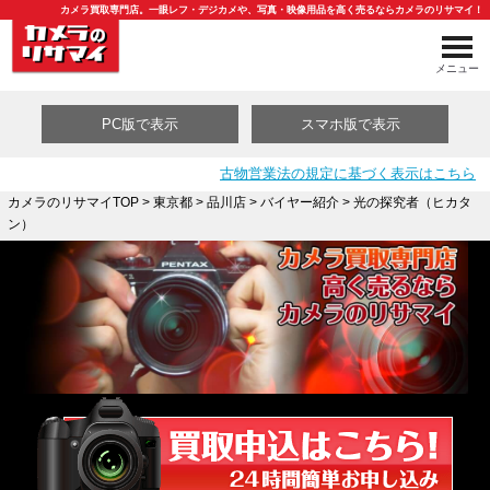
カメラ買取専門店。一眼レフ・デジカメや、写真・映像用品を高く売るならカメラのリサマイ！
メニュー
PC版で表示
スマホ版で表示
古物営業法の規定に基づく表示はこちら
カメラのリサマイTOP
>
東京都
>
品川店
>
バイヤー紹介
> 光の探究者（ヒカタ
ン）