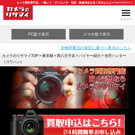
カメラ買取専門店。一眼レフ・デジカメや、写真・映像用品を高く売るならカメラのリサマイ！
メニュー
PC版で表示
スマホ版で表示
古物営業法の規定に基づく表示はこちら
カメラのリサマイTOP
>
東京都
>
西八王子店
>
バイヤー紹介
> 光芒ハンター
（コウハン）