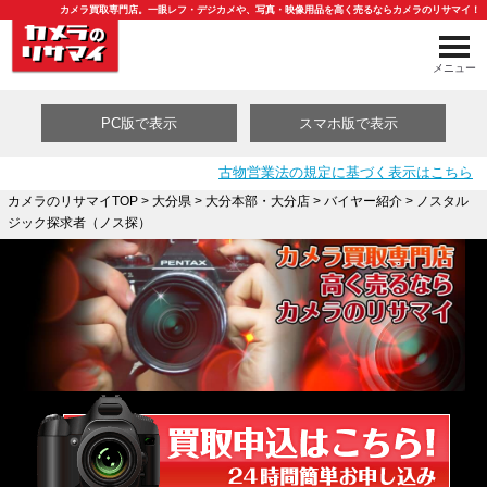
カメラ買取専門店。一眼レフ・デジカメや、写真・映像用品を高く売るならカメラのリサマイ！
メニュー
PC版で表示
スマホ版で表示
古物営業法の規定に基づく表示はこちら
カメラのリサマイTOP
>
大分県
>
大分本部・大分店
>
バイヤー紹介
> ノスタル
ジック探求者（ノス探）