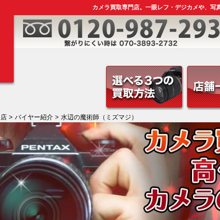
カメラ買取専門店。一眼レフ・デジカメや、写
島店
>
バイヤー紹介
> 水辺の魔術師（ミズマジ）