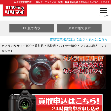
カメラ買取専門店。一眼レフ・デジカメや、写真・映像用品を高く売るならカメラのリサマイ！
メニュー
PC版で表示
スマホ版で表示
古物営業法の規定に基づく表示はこちら
カメラのリサマイTOP
>
香川県
>
高松店
>
バイヤー紹介
> フィルム職人（フィ
ルショ）