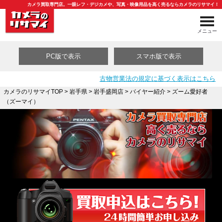
カメラ買取専門店。一眼レフ・デジカメや、写真・映像用品を高く売るならカメラのリサマイ！
メニュー
PC版で表示
スマホ版で表示
古物営業法の規定に基づく表示はこちら
カメラのリサマイTOP
>
岩手県
>
岩手盛岡店
>
バイヤー紹介
> ズーム愛好者
（ズーマイ）