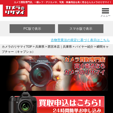
カメラ買取専門店。一眼レフ・デジカメや、写真・映像用品を高く売るならカメラのリサマイ！
メニュー
PC版で表示
スマホ版で表示
古物営業法の規定に基づく表示はこちら
カメラのリサマイTOP
>
兵庫県
>
西宮本店｜兵庫県
>
バイヤー紹介
> 瞬間キャ
プチャー（キャプショ）