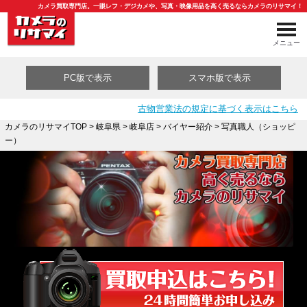
カメラ買取専門店。一眼レフ・デジカメや、写真・映像用品を高く売るならカメラのリサマイ！
メニュー
PC版で表示
スマホ版で表示
古物営業法の規定に基づく表示はこちら
カメラのリサマイTOP
>
岐阜県
>
岐阜店
>
バイヤー紹介
> 写真職人（ショッピ
ー）