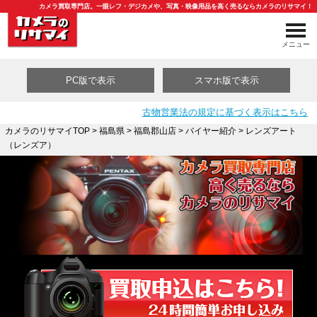
カメラ買取専門店。一眼レフ・デジカメや、写真・映像用品を高く売るならカメラのリサマイ！
メニュー
PC版で表示
スマホ版で表示
古物営業法の規定に基づく表示はこちら
カメラのリサマイTOP
>
福島県
>
福島郡山店
>
バイヤー紹介
> レンズアート
（レンズア）