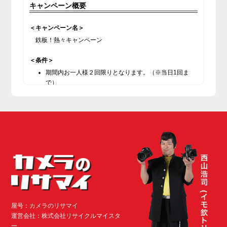
キャンペーン概要
＜キャンペーン名＞
鉄板！熱々キャンペーン
＜条件＞
期間内お一人様２回限りとなります。（※当日1回ま
で）
鉄板まさや池袋店ご利用のお客様に限ります。
＜キャンペーン参加者特典＞
期間内、参加者様に1,000円割引券(※当日限り有効)が
提供されます
実施時間：17:00 ～ 19:00
＜キャンペーン終了条件＞
キャンペーン期間： 2022年8月末日まで
キャンペーンの変更・中止に関する注意事項
屋号：カメラのリサマイ
弊社は、諸事情等により、予告なく本キャンペーンの内
運営会社：株式会社リサイクルマイスタ
容の全部または一部を変更したり、本キャンペーンの適
ー